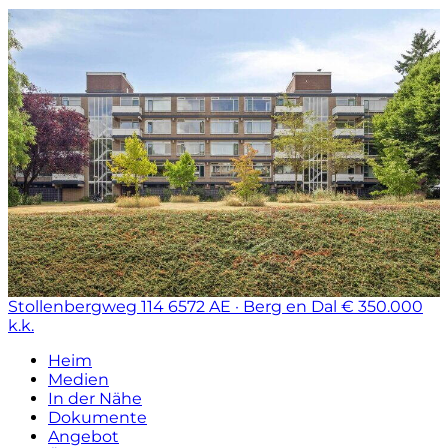
Stollenbergweg 114
6572 AE · Berg en Dal
€ 350.000
k.k.
Heim
Medien
In der Nähe
Dokumente
Angebot