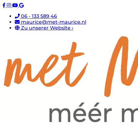
06 - 133 589 46
maurice@met-maurice.nl
Zu unserer Website ›