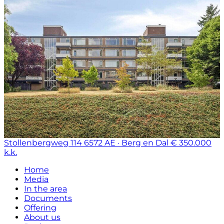
Stollenbergweg 114
6572 AE · Berg en Dal
€ 350.000
k.k.
Home
Media
In the area
Documents
Offering
About us