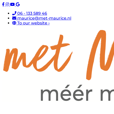
06 - 133 589 46
maurice@met-maurice.nl
To our website ›